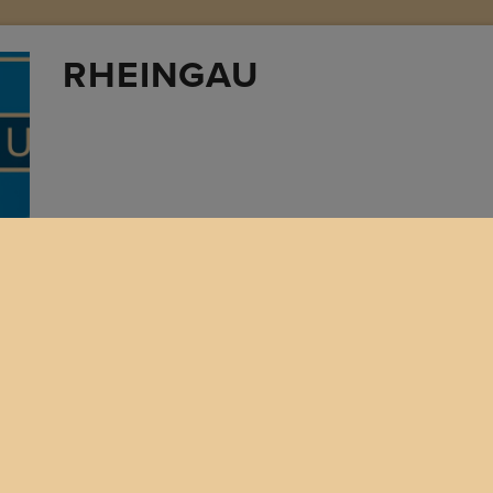
RHEINGAU