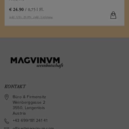
€
24.90
/ 0,75 l Fl.
inkl. USt. 20.0%
exkl. Lieferung
KONTAKT
Büro & Firmensitz
Weinberggasse 2
3550
,
Langenlois
Austria
+43 699/181 241 41
office@magvinum.com