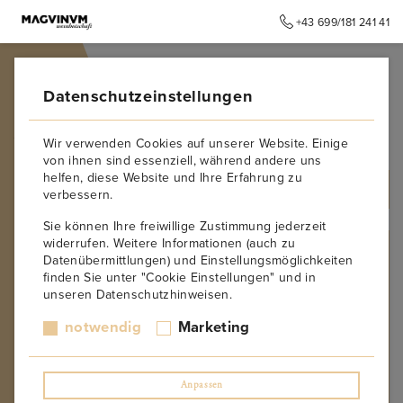
+43 699/181 241 41
➥
ZURÜCK ZUR STARTSEITE
Datenschutzeinstellungen
Spanien
Wir verwenden Cookies auf unserer Website. Einige
von ihnen sind essenziell, während andere uns
helfen, diese Website und Ihre Erfahrung zu
ALLE PRODUKTE
verbessern.
Sie können Ihre freiwillige Zustimmung jederzeit
widerrufen. Weitere Informationen (auch zu
LAND
Datenübermittlungen) und Einstellungsmöglichkeiten
finden Sie unter "Cookie Einstellungen" und in
Kroatien
unseren Datenschutzhinweisen.
Argentinien
Australien
notwendig
Marketing
Chile
Deutschland
Frankreich
Anpassen
Italien