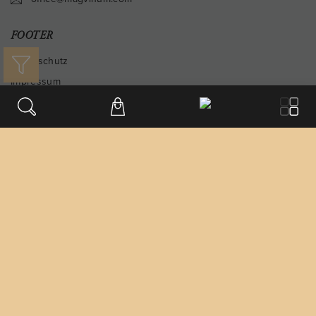
FOOTER
Datenschutz
Impressum
Versandinformationen
Differenzbesteuert
Unsere Bezahlarten
© 2020-2026
Cookie-Einstellungen