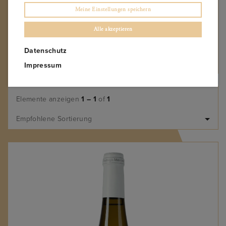
Neuseeland
Meine Einstellungen speichern
Österreich
Portugal
Alle akzeptieren
Rumänien
Datenschutz
Spanien
Südafrika
Impressum
Elemente anzeigen
1 – 1
of
1
Empfohlene Sortierung