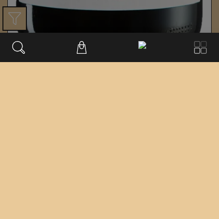
Ried Alter Berg Blaufränkisch
Weingut Gernot & Heike Heinrich
Neusiedlersee-Hügelland
2017
€
44.97
€ 52.9
/ 0,75 L FL.
inkl. USt. 0.0%
exkl. Lieferung