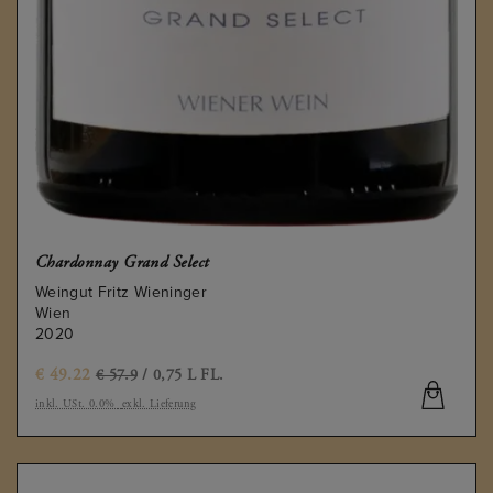
Chardonnay Grand Select
Weingut Fritz Wieninger
Wien
2020
€
49.22
€ 57.9
/ 0,75 L FL.
inkl. USt. 0.0%
exkl. Lieferung