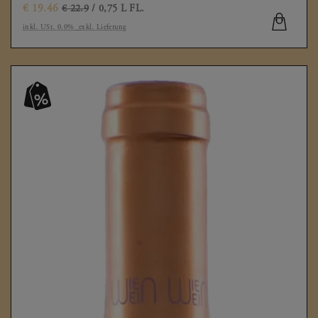
€
19.46
€ 22.9
/ 0,75 L FL.
inkl. USt. 0.0%
exkl. Lieferung