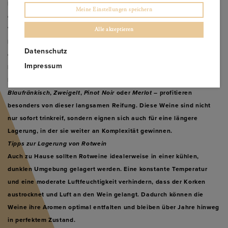
Lagerräumen aufbewahrt, um eine
langsamere Reifung
zu
Meine Einstellungen speichern
gewährleisten. Bei Temperaturen von etwa 12-14°C entwickeln die
Weine ihre Aromen behutsam und gewinnen an Tiefe. Dies ist
Alle akzeptieren
besonders wichtig für die älteren Jahrgänge in unserem Sortiment,
Datenschutz
die durch die konstante, kühlere Lagerung ihre optimale Trinkreife
Impressum
behalten.
Rotweine mit einem höheren
Tannin- und Säuregehalt
– wie
Blaufränkisch
,
Zweigelt
,
Pinot Noir
oder
Merlot
– profitieren
besonders von dieser langsamen Reifung. Diese Weine sind nicht
nur sofort trinkreif, sondern eignen sich auch für eine längere
Lagerung, in der sie weiter an Komplexität gewinnen.
Tipps zur Lagerung von Rotwein
Auch zu Hause sollten Rotweine idealerweise in einer kühlen,
dunklen Umgebung gelagert werden. Eine konstante Temperatur
und eine moderate Luftfeuchtigkeit verhindern, dass der Korken
austrocknet und Luft an den Wein gelangt. Dadurch können die
Weine ihre Aromen optimal entfalten und bleiben über Jahre hinweg
in perfektem Zustand.