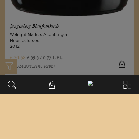
Jungenberg Blaufränkisch
Weingut Markus Altenburger
Neusiedlersee
2012
€
50.58
€ 59.5
/ 0,75 L FL.
inkl. USt. 0.0%
exkl. Lieferung