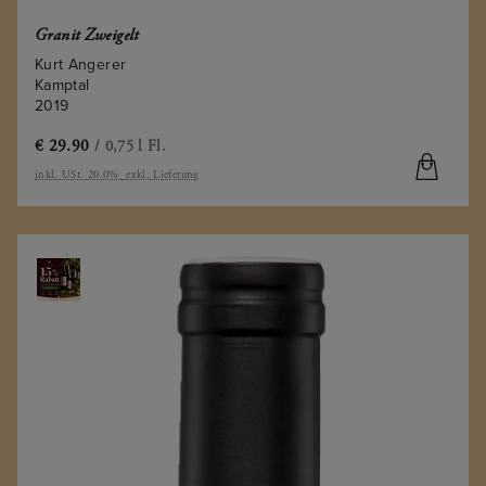
Granit Zweigelt
Kurt Angerer
Kamptal
2019
€
29.90
/ 0,75 l Fl.
inkl. USt. 20.0%
exkl. Lieferung