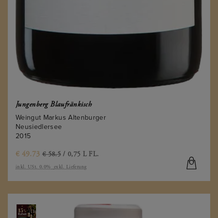
Jungenberg Blaufränkisch
Weingut Markus Altenburger
Neusiedlersee
2015
€
49.73
€ 58.5
/ 0,75 L FL.
inkl. USt. 0.0%
exkl. Lieferung