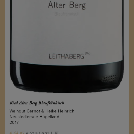
Ried Alter Berg Blaufränkisch
Weingut Gernot & Heike Heinrich
Neusiedlersee-Hügelland
2017
€
44.97
€ 52.9
/ 0,75 L FL.