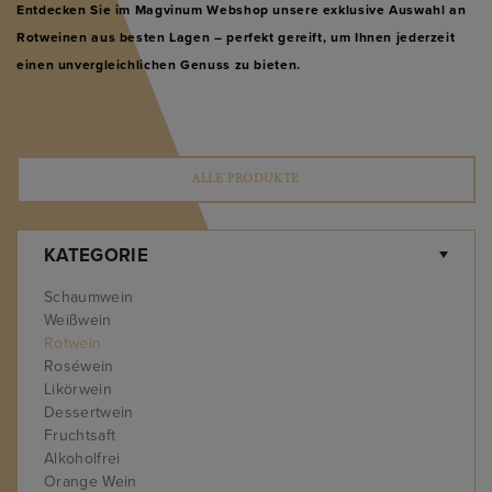
Entdecken Sie im
Magvinum
Webshop unsere exklusive Auswahl an
Rotweinen
aus besten Lagen – perfekt gereift, um Ihnen jederzeit
einen unvergleichlichen Genuss zu bieten.
ALLE PRODUKTE
KATEGORIE
Schaumwein
Weißwein
Rotwein
Roséwein
Likörwein
Dessertwein
Fruchtsaft
Alkoholfrei
Orange Wein