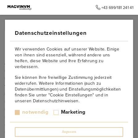
+43 699/181 241 41
➥
ZURÜCK ZUR STARTSEITE
Datenschutzeinstellungen
Rotwein
Wir verwenden Cookies auf unserer Website. Einige
von ihnen sind essenziell, während andere uns
helfen, diese Website und Ihre Erfahrung zu
Ausgewählte Lagenweine mit internationalem Charakter
verbessern.
Bei
Magvinum
bieten wir ein erlesenes Sortiment an
Rotweinen
mit
Sie können Ihre freiwillige Zustimmung jederzeit
besonderem Fokus auf
Lagenweine
aus Österreich und Europa. Im
widerrufen. Weitere Informationen (auch zu
Vergleich zu unseren Weißweinen ist unser Rotweinsortiment etwas
Datenübermittlungen) und Einstellungsmöglichkeiten
internationaler aufgestellt, ohne jedoch den Bezug zu den
finden Sie unter "Cookie Einstellungen" und in
unseren Datenschutzhinweisen.
heimischen Weinen zu verlieren. Hier finden Sie charakterstarke
Rotweine, die durch ihre Herkunft und Reifung beeindrucken und
notwendig
Marketing
speziell für den Genuss über längere Zeiträume geeignet sind.
Optimale Lagerung für gereifte Rotweine
Anpassen
Unsere Rotweine werden bei
Magvinum
in speziellen, kühleren