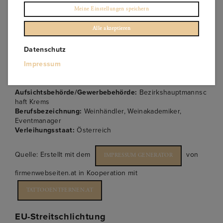
Tel.:
+43 699 18124141
Meine Einstellungen speichern
E-Mail:
OFFICE@MAGVINUM.COM
Alle akzeptieren
Mitglied bei:
WKO
Datenschutz
Berufsrecht:
Handelsgewerbe mit Ausnahme der
Impressum
reglementierten Handelsgewerbe; Organisation von
Veranstaltungen, Märkten und Messen (Eventmanagement)
Aufsichtsbehörde/Gewerbebehörde:
Bezirkshauptmannsc
haft Krems
Berufsbezeichnung:
Weinhändler, Weinakademiker,
Eventmanager
Verleihungsstaat:
Österreich
Quelle: Erstellt mit dem
von
IMPRESSUM GENERATOR
firmenwebseiten.at in Kooperation mit
TATTOOENTFERNEN.AT
EU-Streitschlichtung