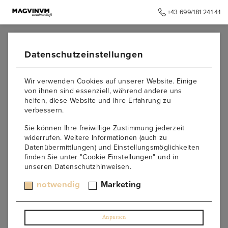
+43 699/181 241 41
➥
ZURÜCK ZUR STARTSEITE
Datenschutzeinstellungen
Impressum
Wir verwenden Cookies auf unserer Website. Einige
von ihnen sind essenziell, während andere uns
helfen, diese Website und Ihre Erfahrung zu
Informationspflicht laut §5 E-Commerce Gesetz, §14
verbessern.
Unternehmensgesetzbuch, §63 Gewerbeordnung und
Offenlegungspflicht laut §25 Mediengesetz.
Sie können Ihre freiwillige Zustimmung jederzeit
widerrufen. Weitere Informationen (auch zu
MagvinuM – Weinbotschaft
Datenübermittlungen) und Einstellungsmöglichkeiten
Magdalena Dobesberger-Riedel
finden Sie unter "Cookie Einstellungen" und in
Weinberggasse 2,
unseren Datenschutzhinweisen.
3550 Langenlois,
Österreich
notwendig
Marketing
Unternehmensgegenstand:
Weinhandel und
Eventmanagement
UID-Nummer:
ATU71460028
Anpassen