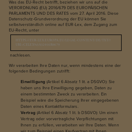
Was das EU-Recht betrifft, beziehen wir uns auf die
VERORDNUNG (EU) 2016/679 DES EUROPÄISCHEN
PARLAMENTS UND DES RATES vom 27. April 2016. Diese
Datenschutz-Grundverordnung der EU können Sie
selbstverständlich online auf EUR-Lex, dem Zugang zum
EU-Recht, unter
HTTPS://EUR-LEX.EUROPA.EU/LEGAL-CONTENT/DE/TXT/?
URI=CELEX%3A32016R0679
nachlesen.
Wir verarbeiten Ihre Daten nur, wenn mindestens eine der
folgenden Bedingungen zutrifft:
Einwilligung
(Artikel 6 Absatz 1 lit. a DSGVO): Sie
haben uns Ihre Einwilligung gegeben, Daten zu
einem bestimmten Zweck zu verarbeiten. Ein
Beispiel wäre die Speicherung Ihrer eingegebenen
Daten eines Kontaktformulars.
Vertrag
(Artikel 6 Absatz 1 lit. b DSGVO): Um einen
Vertrag oder vorvertragliche Verpflichtungen mit
Ihnen zu erfüllen, verarbeiten wir Ihre Daten. Wenn
wir zum Beispiel einen Kaufvertrag mit Ihnen