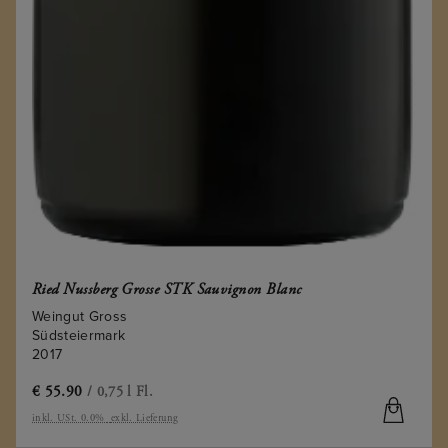
Ried Nussberg Grosse STK Sauvignon Blanc
Weingut Gross
Südsteiermark
2017
€
55.90
/ 0,75 l Fl.
inkl. USt. 0.0%
exkl. Lieferung