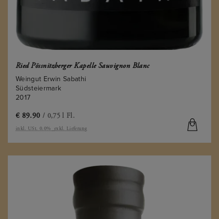
Ried Pössnitzberger Kapelle Sauvignon Blanc
Weingut Erwin Sabathi
Südsteiermark
2017
€
89.90
/ 0,75 l Fl.
inkl. USt. 0.0%
exkl. Lieferung