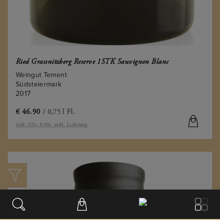
Ried Grassnitzberg Reserve 1STK Sauvignon Blanc
Weingut Tement
Südsteiermark
2017
€
46.90
/ 0,75 l Fl.
inkl. USt. 0.0%
exkl. Lieferung