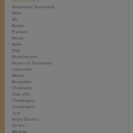
Südsteiermark
Vulkanland Steiermark
Wien
Ahr
Baden
Franken
Mosel
Nahe
Pfalz
Rheinhessen
Graves et Sauternais
Libournais
Medoc
Beaujolais
Chablisien
Côte d'Or
Champagne
Champagne
Jura
Anjou-Saumur
Centre
Madiran