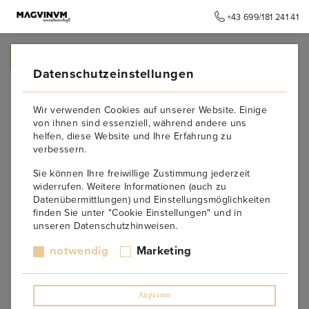
+43 699/181 241 41
➥
ZURÜCK ZUR STARTSEITE
Datenschutzeinstellungen
Südsteiermark
Wir verwenden Cookies auf unserer Website. Einige
von ihnen sind essenziell, während andere uns
SÜDSTEIERMARK
helfen, diese Website und Ihre Erfahrung zu
verbessern.
Die
Südsteiermark
– eine der schönsten Weinlandschaften
Sie können Ihre freiwillige Zustimmung jederzeit
Europas – ist bekannt für ihren unverwechselbaren
Sauvignon
widerrufen. Weitere Informationen (auch zu
Blanc
. Auf steilen Hängen gedeihen Weine mit klarer Frucht,
Datenübermittlungen) und Einstellungsmöglichkeiten
feiner Mineralität und eleganter Frische. Das Zusammenspiel
finden Sie unter "Cookie Einstellungen" und in
von Klima, Schiefer- und Kalkböden ergibt Weine mit großem
unseren Datenschutzhinweisen.
Lagerpotenzial.
notwendig
Marketing
Unsere
gereiften Südsteiermark-Weine
zeigen, wie großartig
sich Sauvignon Blanc, Morillon oder Muskateller über die Jahre
entwickeln können. Mit Geduld entstehen harmonische Aromen
von Stachelbeeren, Kräutern und reifen Früchten – voller Tiefe
Anpassen
und Balance.