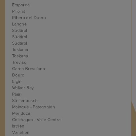
Empordà
Priorat
Ribera del Duero
Langhe
Südtirol
Südtirol
Südtirol
Toskana
Toskana
Treviso
Garda Bresciano
Douro
Elgin
Walker Bay
Paarl
Stellenbosch
Mainque - Patagonien
Mendoza
Colchagua - Valle Central
Istrien
Venetien