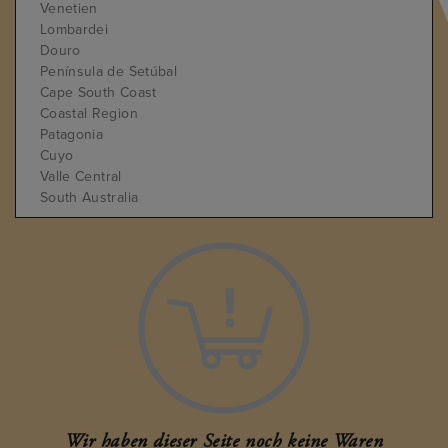
Venetien
Lombardei
Douro
Península de Setúbal
Cape South Coast
Coastal Region
Patagonia
Cuyo
Valle Central
South Australia
Wairarapa-Martinborough
Provence
Istrien
Baden
Crisana Hills
Timis
Wir haben dieser Seite noch keine Waren