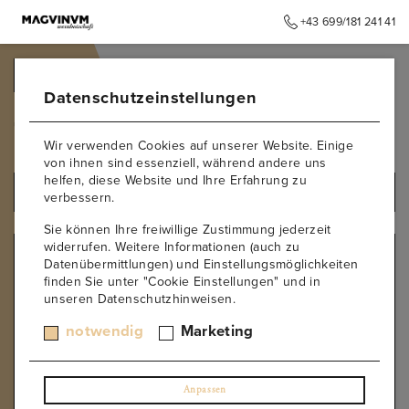
+43 699/181 241 41
➥
ZURÜCK ZUR STARTSEITE
Datenschutzeinstellungen
Toskana
Wir verwenden Cookies auf unserer Website. Einige
von ihnen sind essenziell, während andere uns
helfen, diese Website und Ihre Erfahrung zu
ALLE PRODUKTE
verbessern.
Sie können Ihre freiwillige Zustimmung jederzeit
widerrufen. Weitere Informationen (auch zu
REGION
Datenübermittlungen) und Einstellungsmöglichkeiten
finden Sie unter "Cookie Einstellungen" und in
Niederösterreich
unseren Datenschutzhinweisen.
Thermenregion
Burgenland
notwendig
Marketing
Steiermark
Wien
Oberösterreich
Anpassen
Ahr