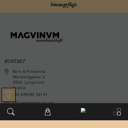
hinzugefügt.
KONTAKT
Büro & Firmensitz
Weinberggasse 2
3550
,
Langenlois
Austria
+43 699/181 241 41
office@magvinum.com
FOOTER