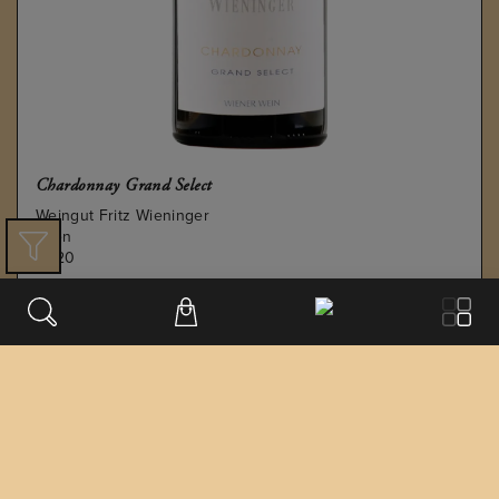
Chardonnay Grand Select
Weingut Fritz Wieninger
Wien
2020
€
49.22
€ 57.9
/ 0,75 L FL.
inkl. USt. 0.0%
exkl. Lieferung