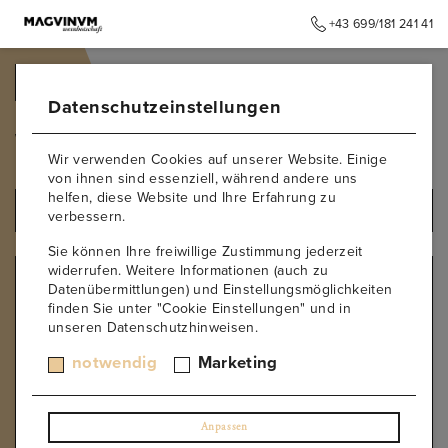
+43 699/181 241 41
➥
ZURÜCK ZUR STARTSEITE
Datenschutzeinstellungen
Wien
Wir verwenden Cookies auf unserer Website. Einige
von ihnen sind essenziell, während andere uns
helfen, diese Website und Ihre Erfahrung zu
ALLE PRODUKTE
verbessern.
Sie können Ihre freiwillige Zustimmung jederzeit
widerrufen. Weitere Informationen (auch zu
REGION
Datenübermittlungen) und Einstellungsmöglichkeiten
finden Sie unter "Cookie Einstellungen" und in
Niederösterreich
unseren Datenschutzhinweisen.
Thermenregion
Burgenland
notwendig
Marketing
Steiermark
Wien
Oberösterreich
Anpassen
Ahr