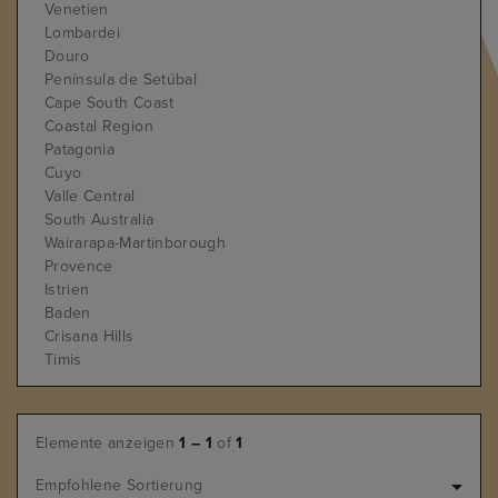
Venetien
Lombardei
Douro
Península de Setúbal
Cape South Coast
Coastal Region
Patagonia
Cuyo
Valle Central
South Australia
Wairarapa-Martinborough
Provence
Istrien
Baden
Crisana Hills
Timis
Elemente anzeigen
1 – 1
of
1
Empfohlene Sortierung