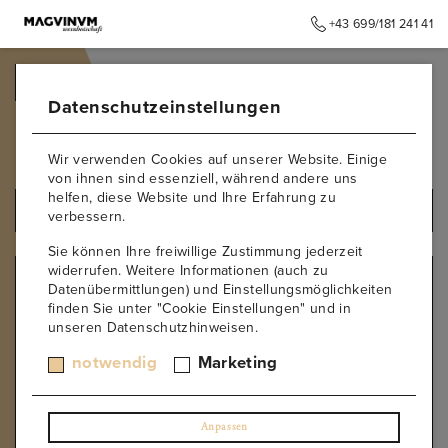
+43 699/181 241 41
➥
ZURÜCK ZUR STARTSEITE
Datenschutzeinstellungen
Rotgipfler
Wir verwenden Cookies auf unserer Website. Einige
von ihnen sind essenziell, während andere uns
helfen, diese Website und Ihre Erfahrung zu
ALLE PRODUKTE
verbessern.
Sie können Ihre freiwillige Zustimmung jederzeit
widerrufen. Weitere Informationen (auch zu
REBSORTE
Datenübermittlungen) und Einstellungsmöglichkeiten
finden Sie unter "Cookie Einstellungen" und in
Albarino
unseren Datenschutzhinweisen.
Moscato
Malvasier
notwendig
Marketing
Manzoni Rosso
Barbera
Blaufränkisch
Anpassen
Boal Branco