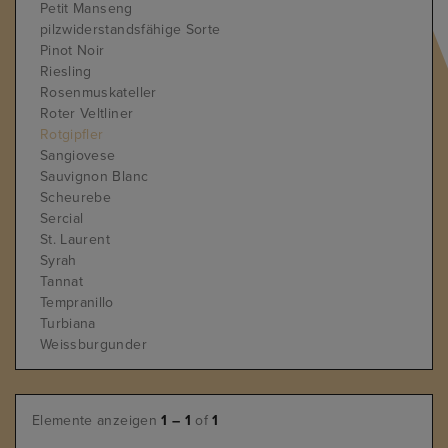
Petit Manseng
pilzwiderstandsfähige Sorte
Pinot Noir
Riesling
Rosenmuskateller
Roter Veltliner
Rotgipfler
Sangiovese
Sauvignon Blanc
Scheurebe
Sercial
St. Laurent
Syrah
Tannat
Tempranillo
Turbiana
Weissburgunder
Welschriesling
Zierfandler
Zweigelt
Elemente anzeigen
1 – 1
of
1