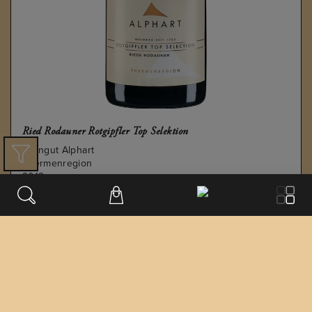
Ried Rodauner Rotgipfler Top Selektion
Weingut Alphart
Thermenregion
2019
€
30.52
€ 35.9
/ 0,75 L FL.
inkl. USt. 0.0%
exkl. Lieferung