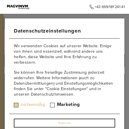
+43 699/181 241 41
➥
ZURÜCK ZUR STARTSEITE
Datenschutzeinstellungen
Mittelburgenland
Wir verwenden Cookies auf unserer Website. Einige
von ihnen sind essenziell, während andere uns
helfen, diese Website und Ihre Erfahrung zu
ALLE PRODUKTE
verbessern.
Sie können Ihre freiwillige Zustimmung jederzeit
widerrufen. Weitere Informationen (auch zu
GEBIET
Datenübermittlungen) und Einstellungsmöglichkeiten
finden Sie unter "Cookie Einstellungen" und in
Carnuntum
unseren Datenschutzhinweisen.
Kamptal
Kremstal
notwendig
Marketing
Thermenregion
Traisental
Wachau
Anpassen
Wagram