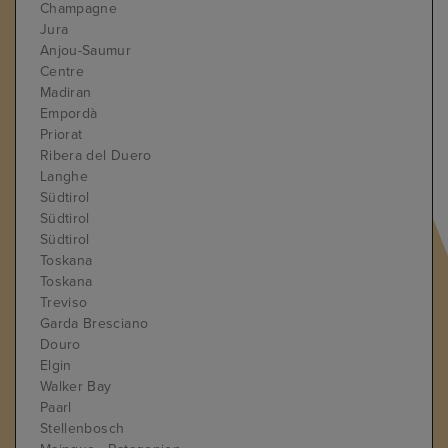
Champagne
Jura
Anjou-Saumur
Centre
Madiran
Empordà
Priorat
Ribera del Duero
Langhe
Südtirol
Südtirol
Südtirol
Toskana
Toskana
Treviso
Garda Bresciano
Douro
Elgin
Walker Bay
Paarl
Stellenbosch