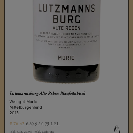
Lutzmannsburg Alte Reben Blaufränkisch
Weingut Moric
Mittelburgenland
2013
€
76.42
€ 89.9
/ 0,75 L FL.
inkl. USt. 20.0%
exkl. Lieferung