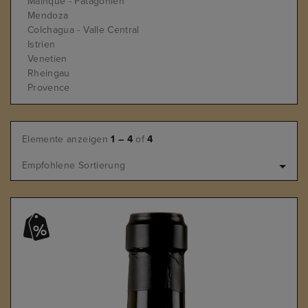
Mainque - Patagonien
Mendoza
Colchagua - Valle Central
Istrien
Venetien
Rheingau
Provence
Elemente anzeigen
1 – 4
of
4
Empfohlene Sortierung