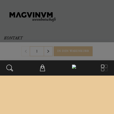
KONTAKT
Büro & Firmensitz
IN DEN WARENKORB
Weinberggasse 2
3550
,
Langenlois
Austria
+43 699/181 241 41
office@magvinum.com
FOOTER
Datenschutz
Impressum
Versandinformationen