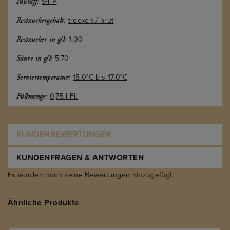
94 P
Falstaff:
trocken / brut
Restzuckergehalt:
1.00
Restzucker in g/l:
5.70
Säure in g/l:
15.0°C bis 17.0°C
Serviertemperatur:
0,75 l Fl.
Füllmenge:
KUNDENBEWERTUNGEN
KUNDENFRAGEN & ANTWORTEN
Es wurden noch keine Bewertungen hinzugefügt.
Ähnliche Produkte