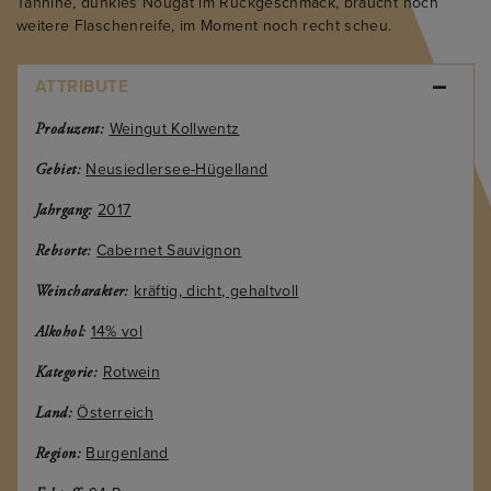
Tannine, dunkles Nougat im Rückgeschmack, braucht noch
weitere Flaschenreife, im Moment noch recht scheu.
ATTRIBUTE
Weingut Kollwentz
Produzent:
Neusiedlersee-Hügelland
Gebiet:
2017
Jahrgang:
Cabernet Sauvignon
Rebsorte:
kräftig, dicht, gehaltvoll
Weincharakter:
14% vol
Alkohol:
Rotwein
Kategorie:
Österreich
Land:
Burgenland
Region: