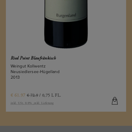
Ried Point Blaufränkisch
Weingut Kollwentz
Neusiedlersee-Hügelland
2013
€
61.97
€ 72.9
/ 0,75 L FL.
inkl. USt. 0.0%
exkl. Lieferung