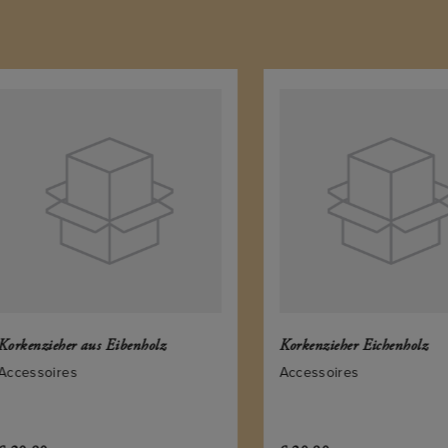
enzieher aus Eibenholz
Korkenzieher Eichenholz
essoires
Accessoires