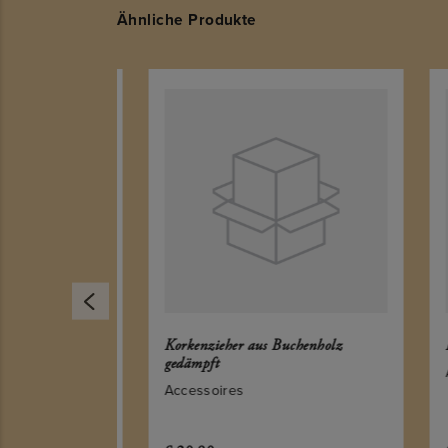
Ähnliche Produkte
holz
Korkenzieher aus Buchenholz
Kork
gedämpft
Acc
Accessoires