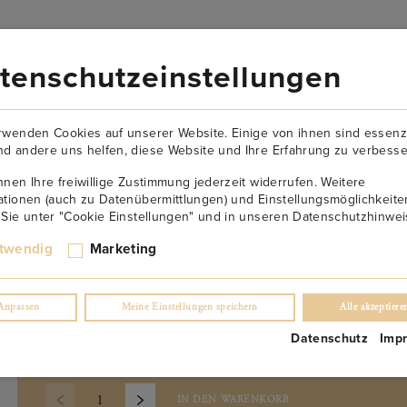
VERSANDKOSTENFREI AB 149€
tenschutzeinstellungen
AKTUELLES
NEWSLETTER
KONTAKT
ÜBER U
rwenden Cookies auf unserer Website. Einige von ihnen sind essenzi
d andere uns helfen, diese Website und Ihre Erfahrung zu verbesse
nnen Ihre freiwillige Zustimmung jederzeit widerrufen. Weitere
ationen (auch zu Datenübermittlungen) und Einstellungsmöglichkeite
 Sie unter "Cookie Einstellungen" und in unseren Datenschutzhinwei
Korkenzieher aus Birnen
twendig
Marketing
(0)
Anpassen
Meine Einstellungen speichern
Alle akzeptiere
€
20.90
Datenschutz
Imp
inkl. USt. 20.0%
exkl. Lieferung
IN DEN WARENKORB