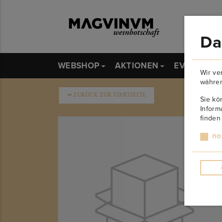
Da
WEBSHOP
AKTIONEN
EVENTS
Wir ve
währen
➥
ZURÜCK ZUR STARTSEITE
Sie kö
Inform
finden
no