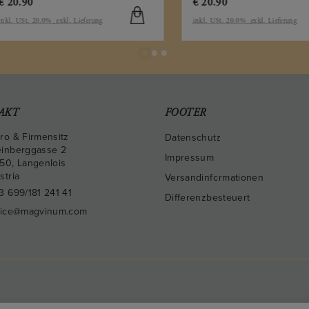
0.90
€
20.90
 USt. 20.0%
exkl. Lieferung
inkl. USt. 20.0%
exkl. Lieferung
AKT
FOOTER
ro & Firmensitz
Datenschutz
inberggasse 2
Impressum
50
,
Langenlois
stria
Versandinformationen
3 699/181 241 41
Differenzbesteuert
fice@magvinum.com