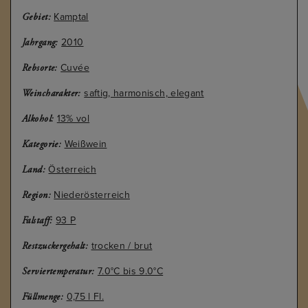
Kamptal
Gebiet:
2010
Jahrgang:
Cuvée
Rebsorte:
saftig, harmonisch, elegant
Weincharakter:
13% vol
Alkohol:
Weißwein
Kategorie:
Österreich
Land:
Niederösterreich
Region:
93 P
Falstaff:
trocken / brut
Restzuckergehalt:
7.0°C bis 9.0°C
Serviertemperatur:
0,75 l Fl.
Füllmenge: