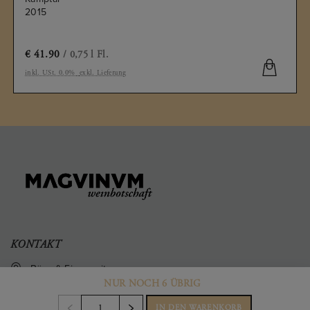
2015
€
41.90
/ 0,75 l Fl.
inkl. USt. 0.0%
exkl. Lieferung
KONTAKT
Büro & Firmensitz
Weinberggasse 2
NUR NOCH 6 ÜBRIG
3550
,
Langenlois
Austria
IN DEN WARENKORB