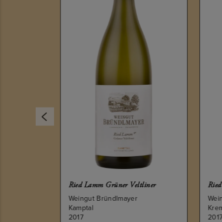
iner
Ried Lamm Grüner Veltliner
Ried
Weingut Bründlmayer
Wei
Kamptal
Krem
2017
201