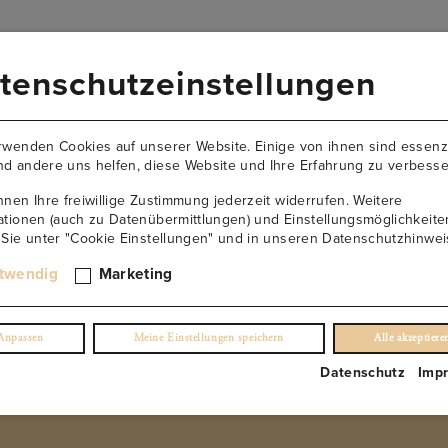
VERSANDKOSTENFREI AB 149€
tenschutzeinstellungen
AKTUELLES
NEWSLETTER
KONTAKT
ÜBER U
rwenden Cookies auf unserer Website. Einige von ihnen sind essenzi
d andere uns helfen, diese Website und Ihre Erfahrung zu verbesse
nnen Ihre freiwillige Zustimmung jederzeit widerrufen. Weitere
ationen (auch zu Datenübermittlungen) und Einstellungsmöglichkeite
 Sie unter "Cookie Einstellungen" und in unseren Datenschutzhinwei
Von Stein Grüner Veltlin
twendig
Marketing
(0)
Anpassen
Meine Einstellungen speichern
Alle akzeptiere
€
32.90
/ 0,75 l Fl.
Datenschutz
Imp
inkl. USt. 0.0%
exkl. Lieferung
NUR NOCH 10 ÜBRIG