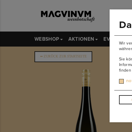
Da
WEBSHOP
AKTIONEN
EVENTS
Wir ve
währen
➥
ZURÜCK ZUR STARTSEITE
Sie kö
Inform
finden
no