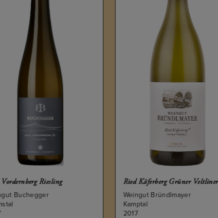
 Vordernberg Riesling
Ried Käferberg Grüner Veltline
ngut Buchegger
Weingut Bründlmayer
stal
Kamptal
7
2017