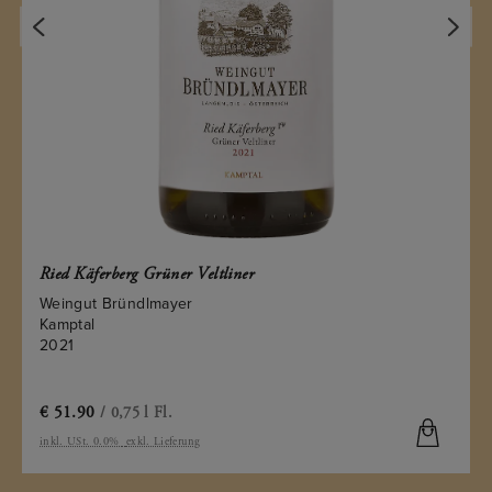
Ried Käferberg Grüner Veltliner
Weingut Bründlmayer
Kamptal
2021
€
51.90
/ 0,75 l Fl.
inkl. USt. 0.0%
exkl. Lieferung