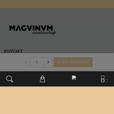
KONTAKT
Büro & Firmensitz
IN DEN WARENKORB
Weinberggasse 2
3550
,
Langenlois
Austria
+43 699/181 241 41
office@magvinum.com
FOOTER
Datenschutz