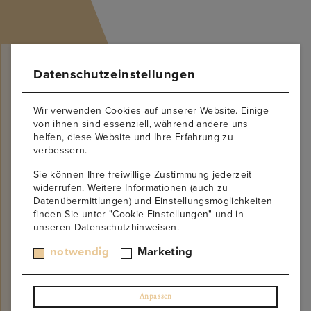
Datenschutzeinstellungen
Wir verwenden Cookies auf unserer Website. Einige
von ihnen sind essenziell, während andere uns
helfen, diese Website und Ihre Erfahrung zu
verbessern.
Öffnet bald!
Sie können Ihre freiwillige Zustimmung jederzeit
Nicht verpassen! Hinterlassen Sie uns Ihre E-
widerrufen. Weitere Informationen (auch zu
Mail-Adresse im untenstehenden Formular, um
Datenübermittlungen) und Einstellungsmöglichkeiten
finden Sie unter "Cookie Einstellungen" und in
benachrichtigt zu werden, wenn die Website
unseren Datenschutzhinweisen.
online ist. Wir versprechen, nicht zu spammen!
notwendig
Marketing
Anpassen