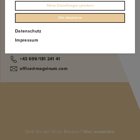
Meine Einstellungen speichern
BENACHRICHTIGE MICH
Alle akzeptieren
Datenschutz
Impressum
Zu finden auf
+43 699/181 241 41
office@magvinum.com
Sind Sie der Shop Besitzer?
Hier anmelden