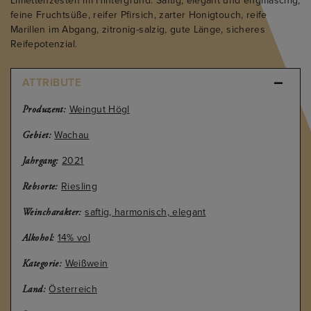
Limettenzesten im Hintergrund. Saftig, elegant und engmaschig,
feine Fruchtsüße, reifer Pfirsich, zarter Honigtouch, reife
Marillen im Abgang, zitronig-salzig, gute Länge, sicheres
Reifepotenzial.
ATTRIBUTE
Weingut Högl
Produzent:
Wachau
Gebiet:
2021
Jahrgang:
Riesling
Rebsorte:
saftig, harmonisch, elegant
Weincharakter:
14% vol
Alkohol:
Weißwein
Kategorie:
Österreich
Land: