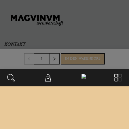
KONTAKT
Büro & Firmensitz
IN DEN WARENKORB
Weinberggasse 2
3550
,
Langenlois
Austria
+43 699/181 241 41
office@magvinum.com
FOOTER
Datenschutz
Impressum
Versandinformationen