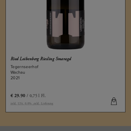
Ried Loibenberg Riesling Smaragd
Tegernseerhof
Wachau
2021
€
29.90
/ 0,75 l Fl.
inkl. USt. 0.0%
exkl. Lieferung