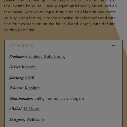
peach, a hint of mango, lime zest and a touch of minerality on
the inviting bouquet. Juicy, elegant and freshly structured on
the palate, with white apple fruit, a touch of lemon and some
salinity. Long lasting, already showing development and with
fine fruit expression on the finish. Good length, with definite
ageing potential.
ATTRIBUTE
Schloss Gobelsburg
Produzent:
Kamptal
Gebiet:
2018
Jahrgang:
Riesling
Rebsorte:
saftig, harmonisch, elegant
Weincharakter:
13.5% vol
Alkohol:
Weißwein
Kategorie: