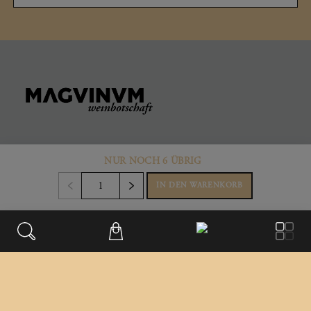
KONTAKT
NUR NOCH 6 ÜBRIG
Büro & Firmensitz
IN DEN WARENKORB
Weinberggasse 2
3550
,
Langenlois
Austria
+43 699/181 241 41
office@magvinum.com
FOOTER