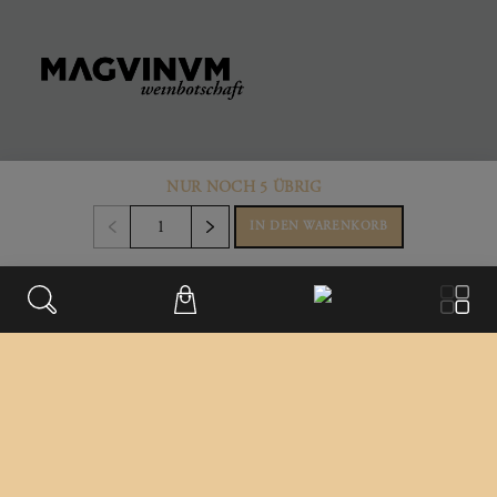
KONTAKT
NUR NOCH 5 ÜBRIG
Büro & Firmensitz
IN DEN WARENKORB
Weinberggasse 2
3550
,
Langenlois
Austria
+43 699/181 241 41
office@magvinum.com
FOOTER
Datenschutz
Impressum
Versandinformationen