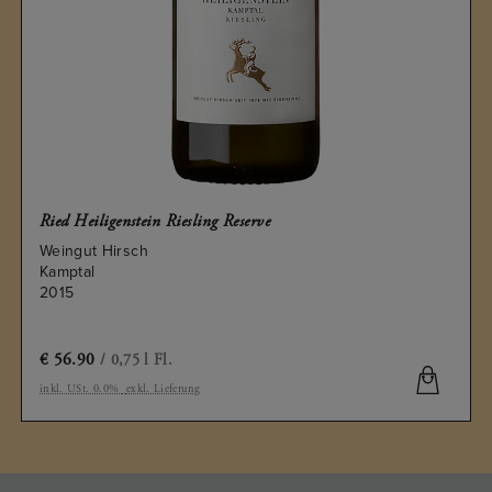
Ried Heiligenstein Riesling Reserve
Weingut Hirsch
Kamptal
2015
€
56.90
/ 0,75 l Fl.
inkl. USt. 0.0%
exkl. Lieferung