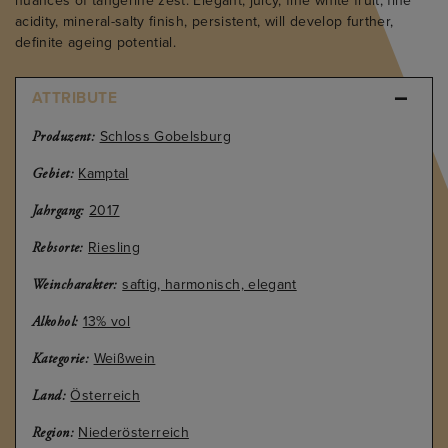
nuances of tangerine zest. Elegant, juicy, fine white fruit, fine
acidity, mineral-salty finish, persistent, will develop further,
definite ageing potential.
ATTRIBUTE
Schloss Gobelsburg
Produzent:
Kamptal
Gebiet:
2017
Jahrgang:
Riesling
Rebsorte:
saftig, harmonisch, elegant
Weincharakter:
13% vol
Alkohol:
Weißwein
Kategorie:
Österreich
Land:
Niederösterreich
Region: