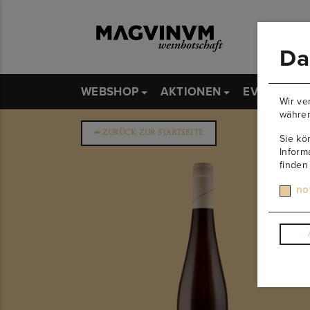
Da
WEBSHOP
AKTIONEN
EVENTS
Wir ve
währen
➥
ZURÜCK ZUR STARTSEITE
Sie kö
Inform
finden
no