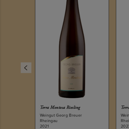
Terra Montosa Riesling
Terr
r
Weingut Georg Breuer
Wei
Rheingau
Rhe
2021
202