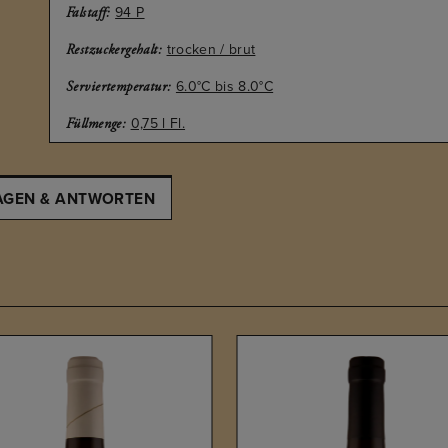
94 P
Falstaff:
trocken / brut
Restzuckergehalt:
6.0°C bis 8.0°C
Serviertemperatur:
0,75 l Fl.
Füllmenge:
AGEN & ANTWORTEN