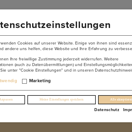
VERSANDKOSTENFREI AB 149€
tenschutzeinstellungen
AKTUELLES
NEWSLETTER
KONTAKT
ÜBER U
rwenden Cookies auf unserer Website. Einige von ihnen sind essenzi
d andere uns helfen, diese Website und Ihre Erfahrung zu verbesse
nnen Ihre freiwillige Zustimmung jederzeit widerrufen. Weitere
ationen (auch zu Datenübermittlungen) und Einstellungsmöglichkeite
 Sie unter "Cookie Einstellungen" und in unseren Datenschutzhinwei
Terra Montosa Riesling
twendig
Marketing
(0)
Anpassen
Meine Einstellungen speichern
Alle akzeptiere
€
32.90
/ 0,75 l Fl.
Datenschutz
Imp
inkl. USt. 0.0%
exkl. Lieferung
NUR NOCH 10 ÜBRIG