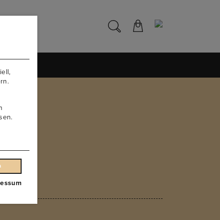
NS
ell,
rn.
n
sen.
n
ressum