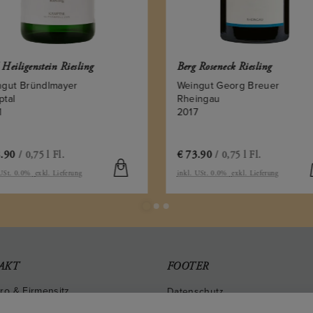
 Heiligenstein Riesling
Berg Roseneck Riesling
ngut Bründlmayer
Weingut Georg Breuer
ptal
Rheingau
1
2017
.90
€
73.90
/ 0,75 l Fl.
/ 0,75 l Fl.
 USt. 0.0%
exkl. Lieferung
inkl. USt. 0.0%
exkl. Lieferung
AKT
FOOTER
ro & Firmensitz
Datenschutz
inberggasse 2
Impressum