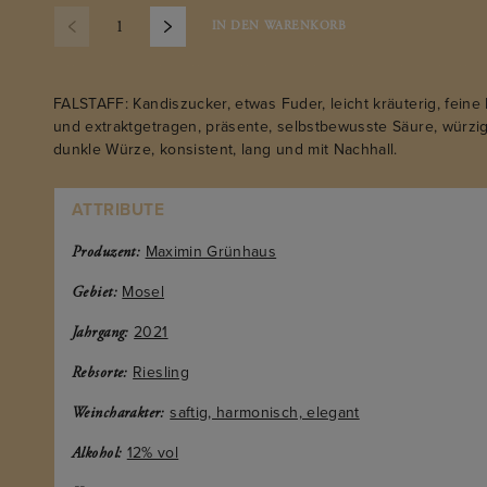
IN DEN WARENKORB
FALSTAFF: Kandiszucker, etwas Fuder, leicht kräuterig, feine
und extraktgetragen, präsente, selbstbewusste Säure, würzige
dunkle Würze, konsistent, lang und mit Nachhall.
ATTRIBUTE
Maximin Grünhaus
Produzent:
Mosel
Gebiet:
2021
Jahrgang:
Riesling
Rebsorte:
saftig, harmonisch, elegant
Weincharakter:
12% vol
Alkohol: