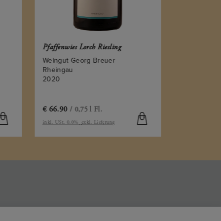
Pfaffenwies Lorch Riesling
Weingut Georg Breuer
Rheingau
2020
€
66.90
€
32.90
/ 0,75 l Fl.
/ 0,
inkl. USt. 0.0%
exkl. Lieferung
inkl. USt. 0.0%