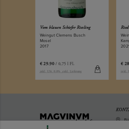
ng
Vom blauen Schiefer Riesling
Ried
 Rebholz
Weingut Clemens Busch
Wei
Mosel
Kam
2017
202
€
29.90
€
28
/ 0,75 l Fl.
g
inkl. USt. 0.0%
exkl. Lieferung
inkl.
KONT
Bü
We