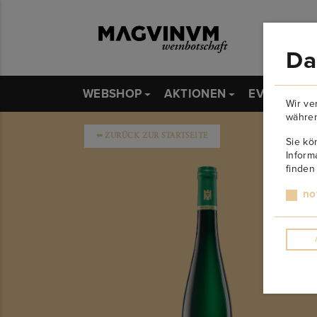
Da
WEBSHOP
AKTIONEN
EVENTS
Wir ve
währen
➥
ZURÜCK ZUR STARTSEITE
Sie kö
Inform
finden
no