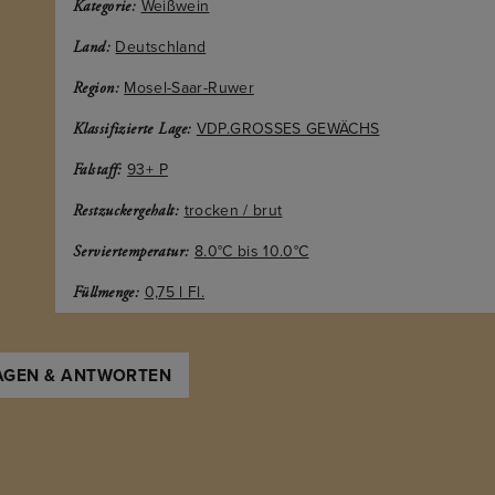
Weißwein
Kategorie:
Deutschland
Land:
Mosel-Saar-Ruwer
Region:
VDP.GROSSES GEWÄCHS
Klassifizierte Lage:
93+ P
Falstaff:
trocken / brut
Restzuckergehalt:
8.0°C bis 10.0°C
Serviertemperatur:
0,75 l Fl.
Füllmenge:
AGEN & ANTWORTEN