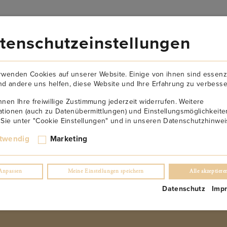
VERSANDKOSTENFREI AB 149€
tenschutzeinstellungen
AKTUELLES
NEWSLETTER
KONTAKT
ÜBER U
rwenden Cookies auf unserer Website. Einige von ihnen sind essenzi
d andere uns helfen, diese Website und Ihre Erfahrung zu verbesse
nnen Ihre freiwillige Zustimmung jederzeit widerrufen. Weitere
ationen (auch zu Datenübermittlungen) und Einstellungsmöglichkeite
 Sie unter "Cookie Einstellungen" und in unseren Datenschutzhinwei
Abtsberg Großes Gewäch
twendig
Marketing
(0)
Anpassen
Meine Einstellungen speichern
Alle akzeptiere
€
42.90
/ 0,75 l Fl.
Datenschutz
Imp
inkl. USt. 0.0%
exkl. Lieferung
NUR NOCH 3 ÜBRIG