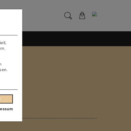
NS
ell,
rn.
n
sen.
n
ressum