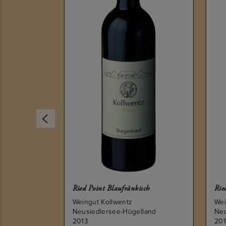
ch
Ried Point Blaufränkisch
Ried
Weingut Kollwentz
Wein
land
Neusiedlersee-Hügelland
Neu
2013
201