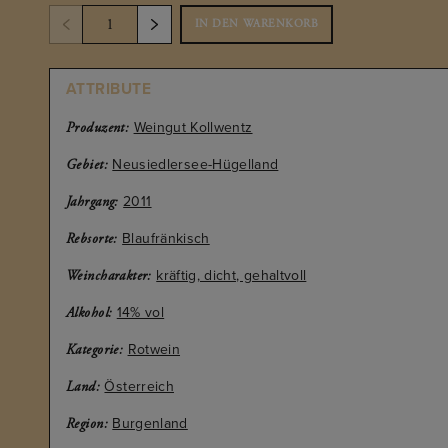
IN DEN WARENKORB
ATTRIBUTE
Weingut Kollwentz
Produzent:
Neusiedlersee-Hügelland
Gebiet:
2011
Jahrgang:
Blaufränkisch
Rebsorte:
kräftig, dicht, gehaltvoll
Weincharakter:
14% vol
Alkohol:
Rotwein
Kategorie:
Österreich
Land:
Burgenland
Region: