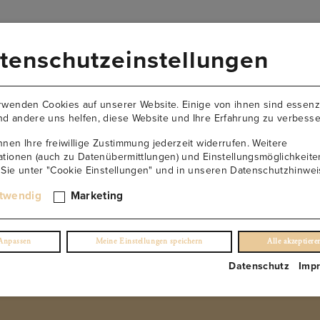
VERSANDKOSTENFREI AB 149€
tenschutzeinstellungen
AKTUELLES
NEWSLETTER
KONTAKT
ÜBER U
rwenden Cookies auf unserer Website. Einige von ihnen sind essenzi
d andere uns helfen, diese Website und Ihre Erfahrung zu verbesse
nnen Ihre freiwillige Zustimmung jederzeit widerrufen. Weitere
ationen (auch zu Datenübermittlungen) und Einstellungsmöglichkeite
 Sie unter "Cookie Einstellungen" und in unseren Datenschutzhinwei
Ried Point Blaufränkisch
twendig
Marketing
(0)
Anpassen
Meine Einstellungen speichern
Alle akzeptiere
€
63.67
€ 74.9
/ 0,75 L FL.
Datenschutz
Imp
inkl. USt. 0.0%
exkl. Lieferung
NUR NOCH 4 ÜBRIG