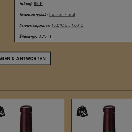
95 P
Falstaff:
trocken / brut
Restzuckergehalt:
15.0°C bis 17.0°C
Serviertemperatur:
0,75 l Fl.
Füllmenge:
AGEN & ANTWORTEN