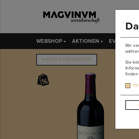
Da
WEBSHOP
AKTIONEN
EVENTS
Wir ve
währen
➥
ZURÜCK ZUR STARTSEITE
Sie kö
Inform
finden
no