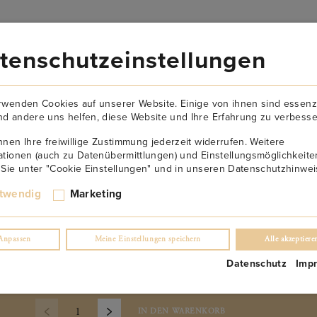
VERSANDKOSTENFREI AB 149€
tenschutzeinstellungen
AKTUELLES
NEWSLETTER
KONTAKT
ÜBER U
rwenden Cookies auf unserer Website. Einige von ihnen sind essenzi
d andere uns helfen, diese Website und Ihre Erfahrung zu verbesse
nnen Ihre freiwillige Zustimmung jederzeit widerrufen. Weitere
ationen (auch zu Datenübermittlungen) und Einstellungsmöglichkeite
 Sie unter "Cookie Einstellungen" und in unseren Datenschutzhinwei
Goldberg Blaufränkisch
twendig
Marketing
(0)
Anpassen
Meine Einstellungen speichern
Alle akzeptiere
€
66.90
/ 0,75 l Fl.
Datenschutz
Imp
inkl. USt. 0.0%
exkl. Lieferung
IN DEN WARENKORB