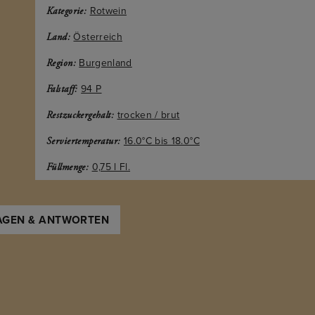
Rotwein
Kategorie:
Österreich
Land:
Burgenland
Region:
94 P
Falstaff:
trocken / brut
Restzuckergehalt:
16.0°C bis 18.0°C
Serviertemperatur:
0,75 l Fl.
Füllmenge:
AGEN & ANTWORTEN