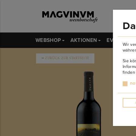
Da
WEBSHOP
AKTIONEN
EVENTS
Wir ve
währen
➥
ZURÜCK ZUR STARTSEITE
Sie kö
Inform
finden
no