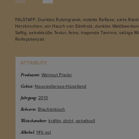
FALSTAFF: Dunkles Rubingranat, violette Reflexe, zarte Ran
Herzkirschen, ein Hauch von Edelholz, dunkles Waldbeerkonf
Saftig, extraktsüße Textur, feine, tragende Tannine, salzige M
Reifepotenzial.
ATTRIBUTE
Weingut Prieler
Produzent:
Neusiedlersee-Hügelland
Gebiet:
2013
Jahrgang:
Blaufränkisch
Rebsorte:
kräftig, dicht, gehaltvoll
Weincharakter:
14% vol
Alkohol: