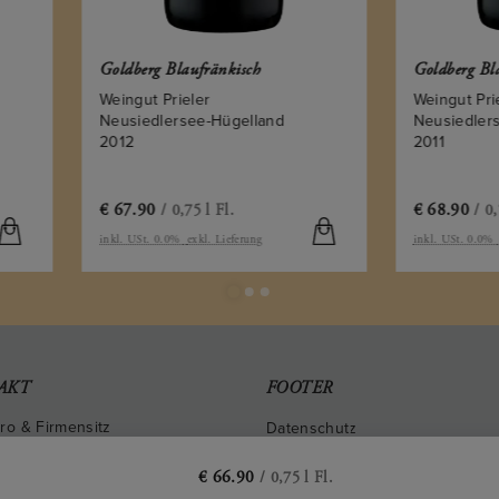
berg Blaufränkisch
Goldberg Blaufränkisch
ngut Prieler
Weingut Prieler
siedlersee-Hügelland
Neusiedlersee-Hügelland
2
2011
7.90
€
68.90
/ 0,75 l Fl.
/ 0,75 l Fl.
 USt. 0.0%
exkl. Lieferung
inkl. USt. 0.0%
exkl. Lieferung
AKT
FOOTER
ro & Firmensitz
Datenschutz
inberggasse 2
Impressum
50
,
Langenlois
€
66.90
/ 0,75 l Fl.
stria
Versandinformationen