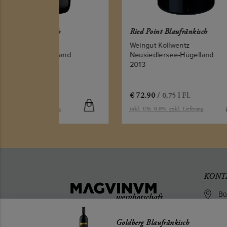
h
Ried Point Blaufränkisch
Gold
Weingut Kollwentz
Wei
land
Neusiedlersee-Hügelland
Neu
2013
201
€
72.90
€
6
/ 0,75 l Fl.
ng
inkl. USt. 0.0%
exkl. Lieferung
inkl.
KONT
Bü
We
35
Goldberg Blaufränkisch
Au