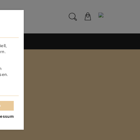
NS
ell,
rn.
n
sen.
n
ressum