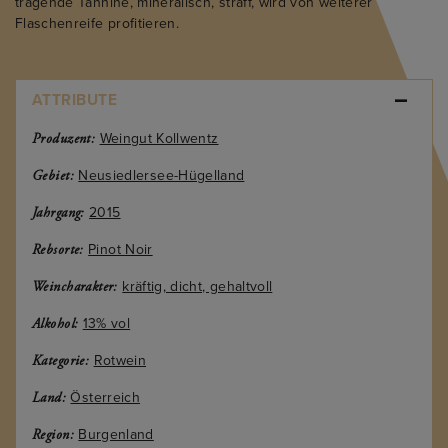
tragende Tannine, mineralisch, straff, wird von weiterer
Flaschenreife profitieren.
ATTRIBUTE
Weingut Kollwentz
Produzent:
Neusiedlersee-Hügelland
Gebiet:
2015
Jahrgang:
Pinot Noir
Rebsorte:
kräftig, dicht, gehaltvoll
Weincharakter:
13% vol
Alkohol:
Rotwein
Kategorie:
Österreich
Land:
Burgenland
Region: