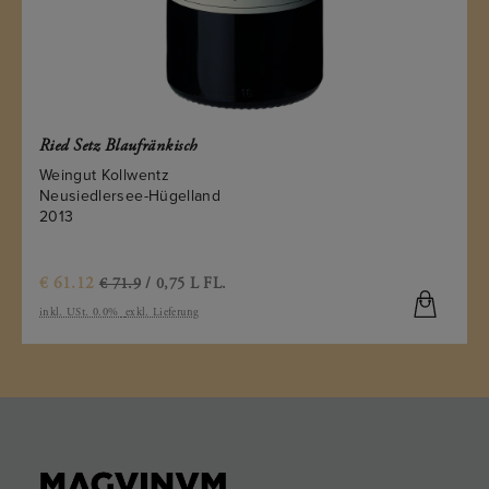
Ried Setz Blaufränkisch
Weingut Kollwentz
Neusiedlersee-Hügelland
2013
€
61.12
€ 71.9
/ 0,75 L FL.
inkl. USt. 0.0%
exkl. Lieferung