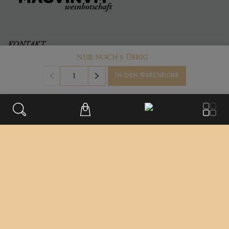
KONTAKT
NUR NOCH 9 ÜBRIG
Büro & Firmensitz
Weinberggasse 2
IN DEN WARENKORB
3550
,
Langenlois
Austria
+43 699/181 241 41
office@magvinum.com
FOOTER
Datenschutz
Impressum
Versandinformationen
Differenzbesteuert