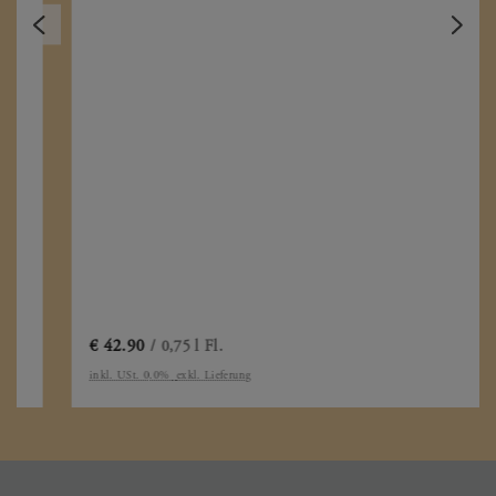
Abtsberg Großes Gewächs Riesling
Maximin Grünhaus
Mosel
2021
€
42.90
/ 0,75 l Fl.
inkl. USt. 0.0%
exkl. Lieferung