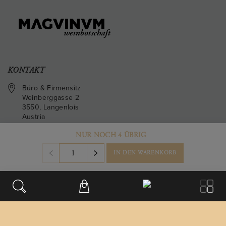
KONTAKT
Büro & Firmensitz
Weinberggasse 2
3550
,
Langenlois
NUR NOCH 4 ÜBRIG
Austria
+43 699/181 241 41
IN DEN WARENKORB
office@magvinum.com
FOOTER
Datenschutz
Impressum