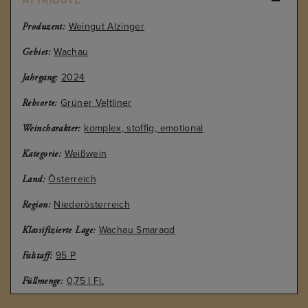
Weingut Alzinger
Produzent:
Wachau
Gebiet:
2024
Jahrgang:
Grüner Veltliner
Rebsorte:
komplex, stoffig, emotional
Weincharakter:
Weißwein
Kategorie:
Österreich
Land:
Niederösterreich
Region:
Wachau Smaragd
Klassifizierte Lage:
95 P
Falstaff:
0,75 l Fl.
Füllmenge: