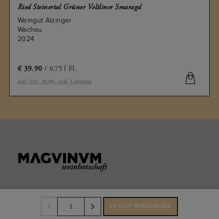
Ried Steinertal Grüner Veltliner Smaragd
Weingut Alzinger
Wachau
2024
€
39.90
/ 0,75 l Fl.
inkl. USt. 20.0%
exkl. Lieferung
KONTAKT
IN DEN WARENKORB