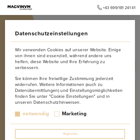
+43 699/181 241 41
➥
ZURÜCK ZUR STARTSEITE
Datenschutzeinstellungen
0.90
Wir verwenden Cookies auf unserer Website. Einige
von ihnen sind essenziell, während andere uns
helfen, diese Website und Ihre Erfahrung zu
ALLE PRODUKTE
verbessern.
Sie können Ihre freiwillige Zustimmung jederzeit
widerrufen. Weitere Informationen (auch zu
RESTZUCKER IN G/L
Datenübermittlungen) und Einstellungsmöglichkeiten
finden Sie unter "Cookie Einstellungen" und in
0.70
unseren Datenschutzhinweisen.
0.80
0.90
notwendig
Marketing
1.00
1.10
1.20
Anpassen
1.30