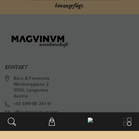
308.20
hinzugefügt.
KONTAKT
Büro & Firmensitz
Weinberggasse 2
3550
,
Langenlois
Austria
+43 699/181 241 41
office@magvinum.com
FOOTER