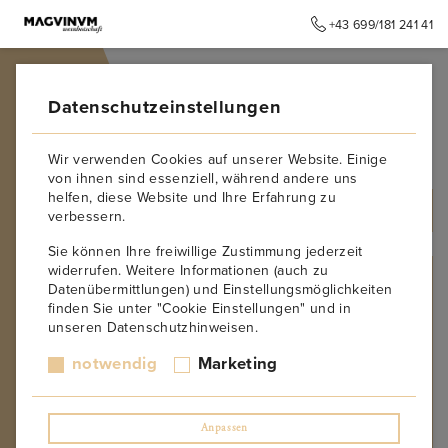
+43 699/181 241 41
➥
ZURÜCK ZUR STARTSEITE
Datenschutzeinstellungen
Hacienda Monasterio
Wir verwenden Cookies auf unserer Website. Einige
von ihnen sind essenziell, während andere uns
helfen, diese Website und Ihre Erfahrung zu
ALLE PRODUKTE
verbessern.
Sie können Ihre freiwillige Zustimmung jederzeit
widerrufen. Weitere Informationen (auch zu
PRODUZENT
Datenübermittlungen) und Einstellungsmöglichkeiten
finden Sie unter "Cookie Einstellungen" und in
Kurt Angerer
unseren Datenschutzhinweisen.
Château Paradis
Forjas del Salnes – Rodrigo Mendez
notwendig
Marketing
Weingut Wandl
Weingut Toni Söllner
Weingut Oliver Schell
Anpassen
Weingut Roxanich