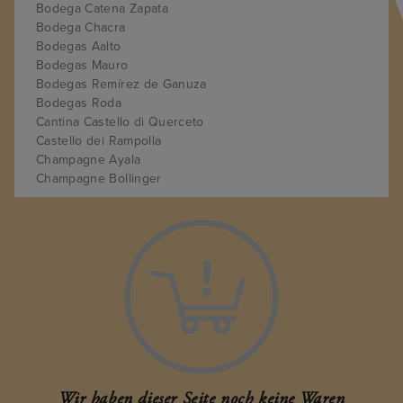
Bodega Catena Zapata
Bodega Chacra
Bodegas Aalto
Bodegas Mauro
Bodegas Remírez de Ganuza
Bodegas Roda
Cantina Castello di Querceto
Castello dei Rampolla
Champagne Ayala
Champagne Bollinger
Champagne Faubert
Champagne Liébart-Régnier
Château Cantemerle
Château Cheval Blanc
Château Cos d'Estournel
Château Grand Village
Château Hanteillan
Château Haut-Brion
Château Latour
Château Léoville-las-Cases
Château Loyac
Wir haben dieser Seite noch keine Waren